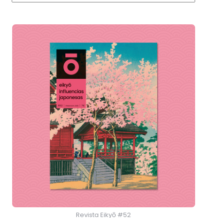
Revista Eikyō #52