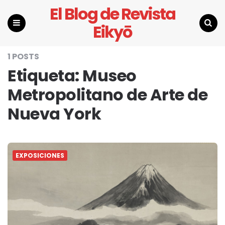
El Blog de Revista
Eikyō
Menu
Search
1 POSTS
Etiqueta:
Museo
Metropolitano de Arte de
Nueva York
EXPOSICIONES