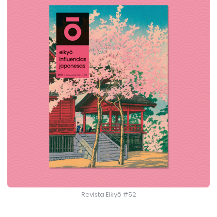
Revista Eikyō #52