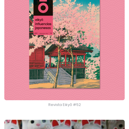
Revista Eikyō #52