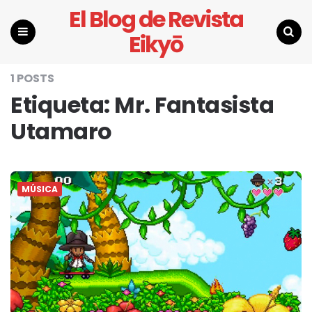
El Blog de Revista
Eikyō
Menu
Search
1 POSTS
Etiqueta:
Mr. Fantasista
Utamaro
MÚSICA