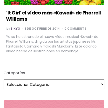
‘It Girl’ el vídeo más «Kawaii» de Pharrell
Williams
POSTED
by
EIKYO
1 DE OCTUBRE DE 2014
0 COMMENTS
BY
Ya se ha estrenado el nuevo vídeo musical «Kawaii» de
Pharrell Williams, dirigida por los artistas japoneses Mr.
Fantasista Utamaro y Takashi Murakami. Este colorido
vídeo hecho de ilustraciones en homenaje…
Categorías