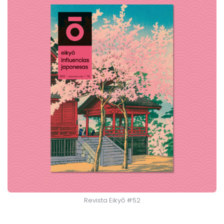
Revista Eikyō #52