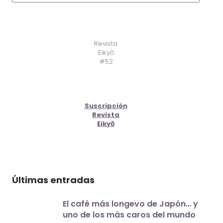
Revista
Eikyō
#52
Suscripción
Revista
Eikyō
Últimas entradas
El café más longevo de Japón… y
uno de los más caros del mundo