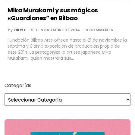
Mika Murakami y sus mágicos
«Guardianes” en Bilbao
POSTED
by
EIKYO
5 DE NOVIEMBRE DE 2014
0 COMMENTS
BY
Fundación Bilbao Arte ofrece hasta el 21 de noviembre la
séptima y última exposición de producción propia de
este 2014. La protagoniza la artista japonesa Mika
Murakami, quien mostrará sus…
Categorías