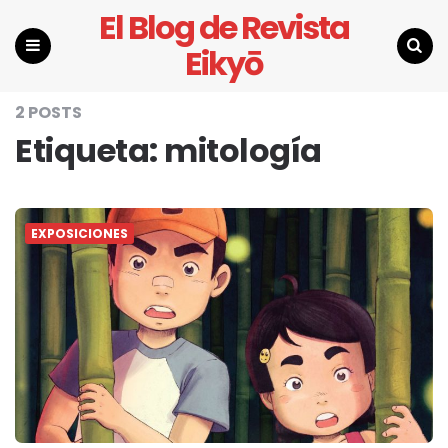
El Blog de Revista
Eikyō
Menu
Search
2 POSTS
Etiqueta:
mitología
EXPOSICIONES