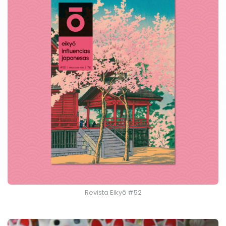
Revista Eikyō #52