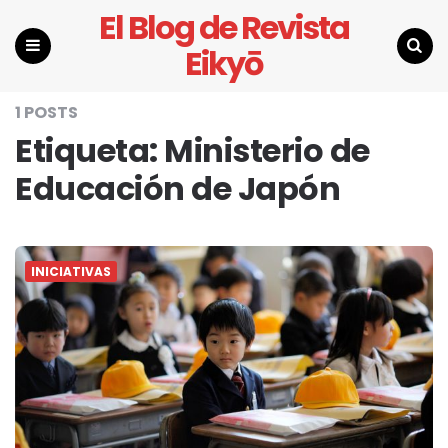
El Blog de Revista
Eikyō
Menu
Search
1 POSTS
Etiqueta:
Ministerio de
Educación de Japón
INICIATIVAS