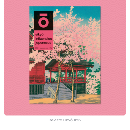
Revista Eikyō #52