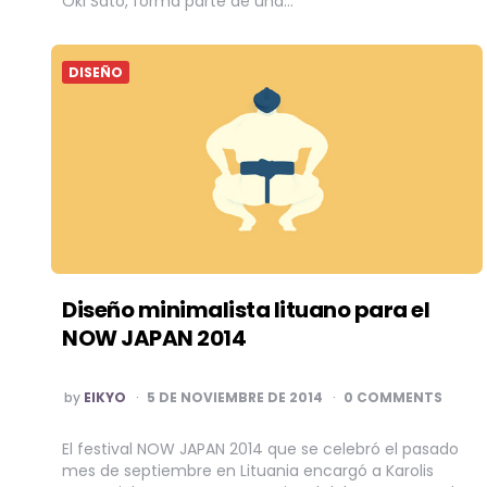
Oki Sato, forma parte de una…
DISEÑO
Diseño minimalista lituano para el
NOW JAPAN 2014
POSTED
by
EIKYO
5 DE NOVIEMBRE DE 2014
0 COMMENTS
BY
El festival NOW JAPAN 2014 que se celebró el pasado
mes de septiembre en Lituania encargó a Karolis