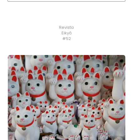
Revista
Eikyō
#52