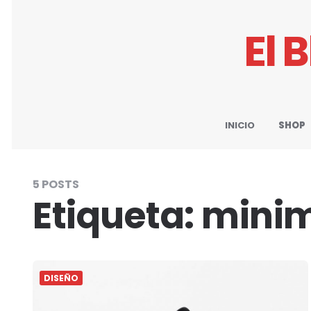
El 
INICIO
SHOP
5 POSTS
Etiqueta:
mini
DISEÑO