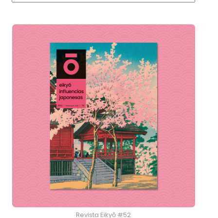
Revista Eikyō #52