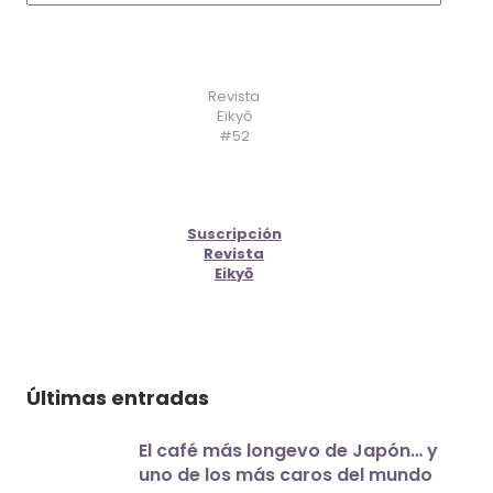
Revista
Eikyō
#52
Suscripción
Revista
Eikyō
Últimas entradas
El café más longevo de Japón… y
uno de los más caros del mundo