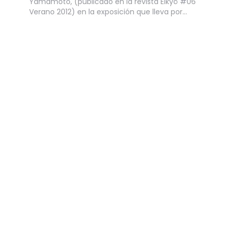
Yamamoto, (publicado en la revista Eikyô #06
Verano 2012) en la exposición que lleva por…