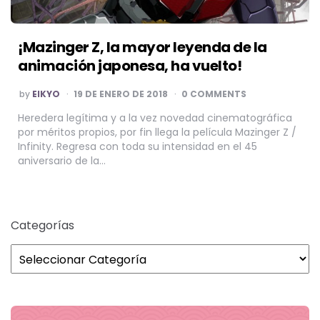
¡Mazinger Z, la mayor leyenda de la
animación japonesa, ha vuelto!
POSTED
by
EIKYO
19 DE ENERO DE 2018
0 COMMENTS
BY
Heredera legítima y a la vez novedad cinematográfica
por méritos propios, por fin llega la película Mazinger Z /
Infinity. Regresa con toda su intensidad en el 45
aniversario de la…
Categorías