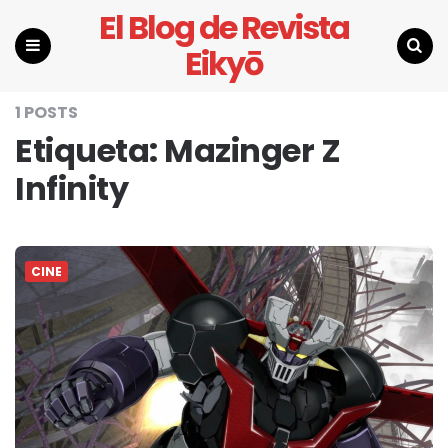
El Blog de Revista
Eikyō
Menu
Search
1 POSTS
Etiqueta:
Mazinger Z
Infinity
CINE