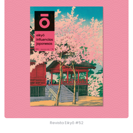
Revista Eikyō #52