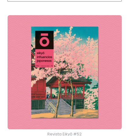
Revista Eikyō #52