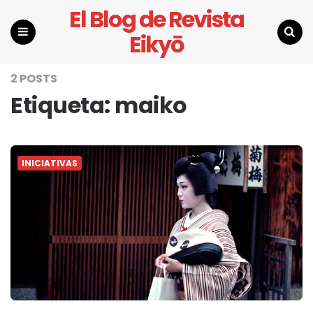
El Blog de Revista
Eikyō
Menu
Search
2 POSTS
Etiqueta:
maiko
INICIATIVAS