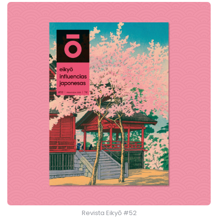
Revista Eikyō #52