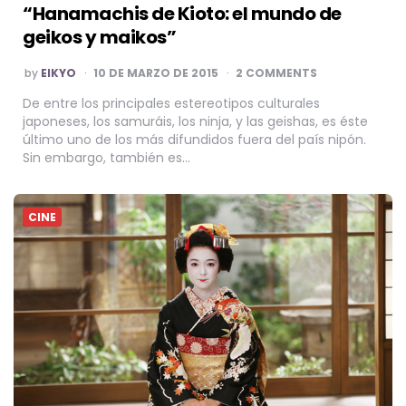
“Hanamachis de Kioto: el mundo de
geikos y maikos”
POSTED
by
EIKYO
10 DE MARZO DE 2015
2 COMMENTS
BY
De entre los principales estereotipos culturales
japoneses, los samuráis, los ninja, y las geishas, es éste
último uno de los más difundidos fuera del país nipón.
Sin embargo, también es…
CINE