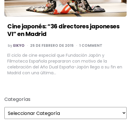
Cine japonés: “36 directores japoneses
VI” en Madrid
POSTED
by
EIKYO
25 DE FEBRERO DE 2015
1 COMMENT
BY
El ciclo de cine especial que Fundación Japón y
Filmoteca Española prepararon con motivo de la
celebración del Año Dual España-Japón llega a su fin en
Madrid con una última…
Categorías