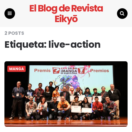
El Blog de Revista
Eikyō
Menu
Search
2 POSTS
Etiqueta:
live-action
MANGA