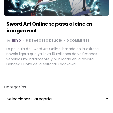
Sword Art Online se pasa al cine en
imagen real
POSTED
by
EIKYO
8 DE AGOSTO DE 2016
0 COMMENTS
BY
La película de Sword Art Online, basada en la exitosa
novela ligera que ya lleva 19 millones de volúmenes
vendidos mundialmente y publicada en la revista
Dengeki Bunko de la editorial Kadokawa…
Categorías