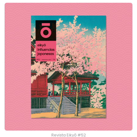
Revista Eikyō #52