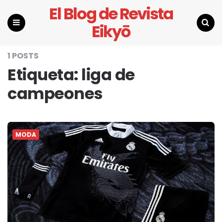
El Blog de Revista
Eikyō
Menu
Search
1 POSTS
Etiqueta:
liga de
campeones
MODA