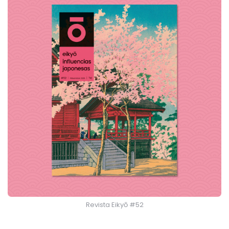
Revista Eikyō #52