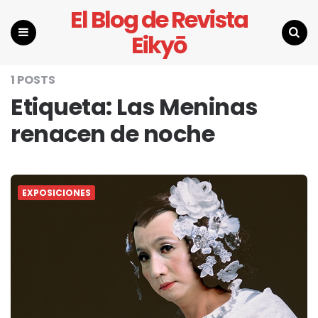
El Blog de Revista
Eikyō
Menu
Search
1 POSTS
Etiqueta:
Las Meninas
renacen de noche
EXPOSICIONES