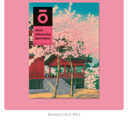
Revista Eikyō #52