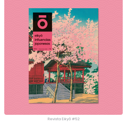
Revista Eikyō #52