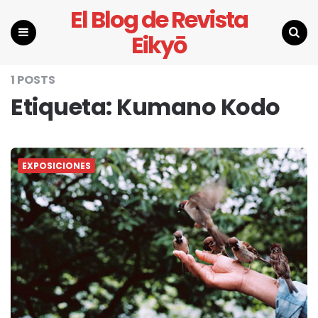
El Blog de Revista
Eikyō
Menu
Search
1 POSTS
Etiqueta:
Kumano Kodo
EXPOSICIONES