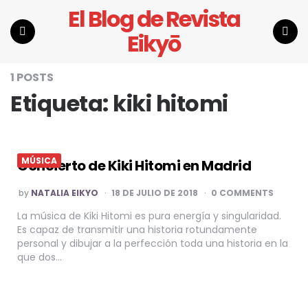
El Blog de Revista
Eikyō
Menu
Search
1 POSTS
Etiqueta:
kiki hitomi
MÚSICA
Concierto de Kiki Hitomi en Madrid
POSTED
by
NATALIA EIKYO
18 DE JULIO DE 2018
0 COMMENTS
BY
La música de Kiki Hitomi es pura energía y singularidad.
Es capaz de transmitir una historia rotundamente
personal y dibujar a la perfección toda una historia en la
que dos…