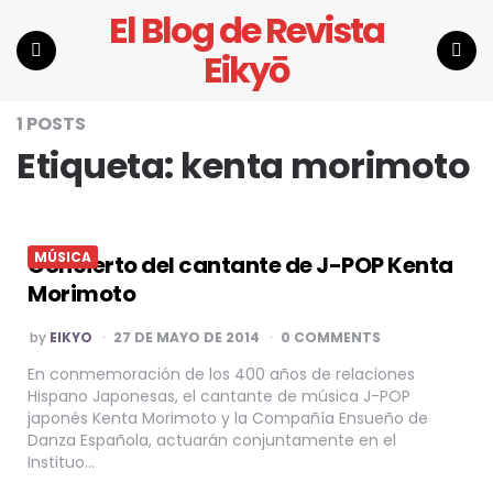
El Blog de Revista
Eikyō
Menu
Search
1 POSTS
Etiqueta:
kenta morimoto
MÚSICA
Concierto del cantante de J-POP Kenta
Morimoto
POSTED
by
EIKYO
27 DE MAYO DE 2014
0 COMMENTS
BY
En conmemoración de los 400 años de relaciones
Hispano Japonesas, el cantante de música J-POP
japonés Kenta Morimoto y la Compañía Ensueño de
Danza Española, actuarán conjuntamente en el
Instituo…