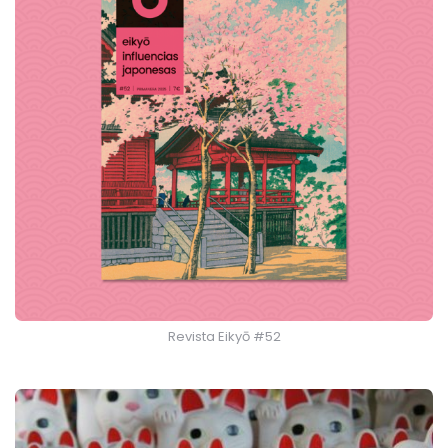
Revista Eikyō #52