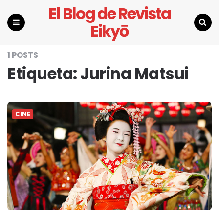
El Blog de Revista
Eikyō
Menu
Search
1 POSTS
Etiqueta:
Jurina Matsui
CINE