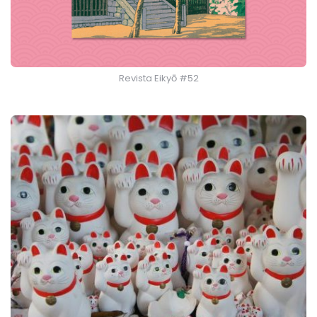
Revista Eikyō #52