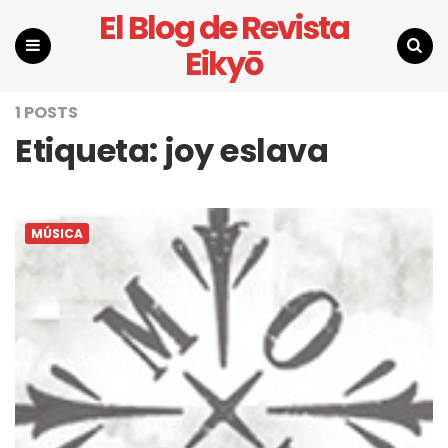
El Blog de Revista
Eikyō
Menu
Search
1 POSTS
Etiqueta:
joy eslava
MÚSICA