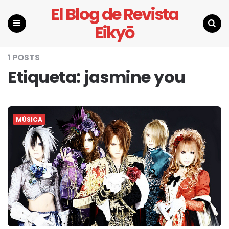
El Blog de Revista
Eikyō
Menu
Search
1 POSTS
Etiqueta:
jasmine you
MÚSICA