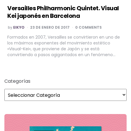
Versailles Philharmonic Quintet. Visual
Kei japonés en Barcelona
POSTED
by
EIKYO
23 DE ENERO DE 2017
0 COMMENTS
BY
Formados en 2007, Versailles se convirtieron en uno de
los máximos exponentes del movimiento estético
«Visual-Kei«, que proviene de Japón y se está
convirtiendo a pasos agigantados en un fenómeno…
Categorías