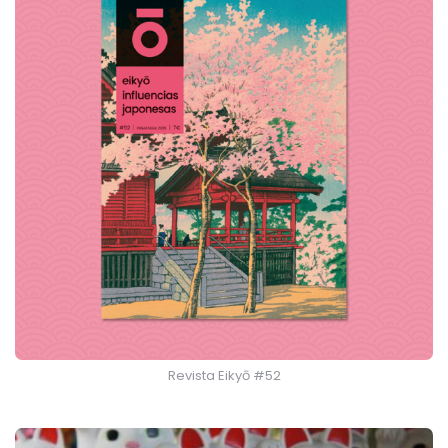
Revista Eikyō #52