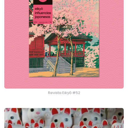
Revista Eikyō #52