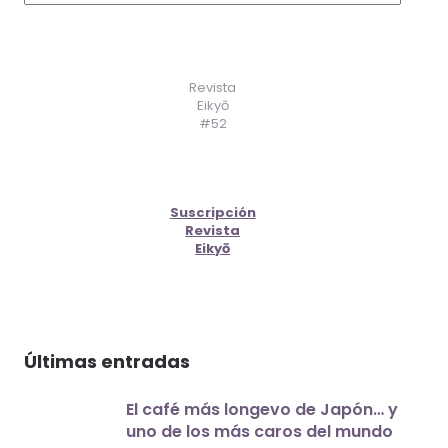
Revista
Eikyō
#52
Suscripción
Revista
Eikyō
Últimas entradas
El café más longevo de Japón… y
uno de los más caros del mundo