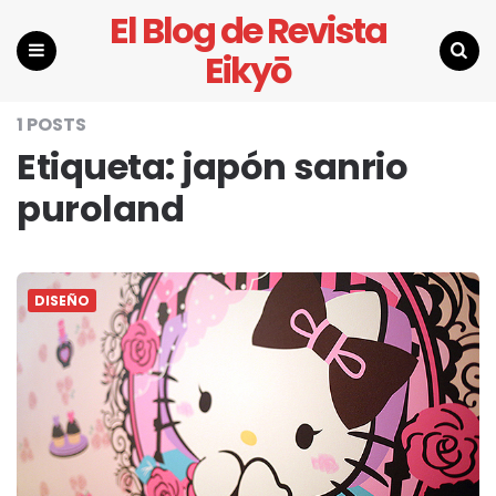
El Blog de Revista
Eikyō
Menu
Search
1 POSTS
Etiqueta:
japón sanrio
puroland
DISEÑO