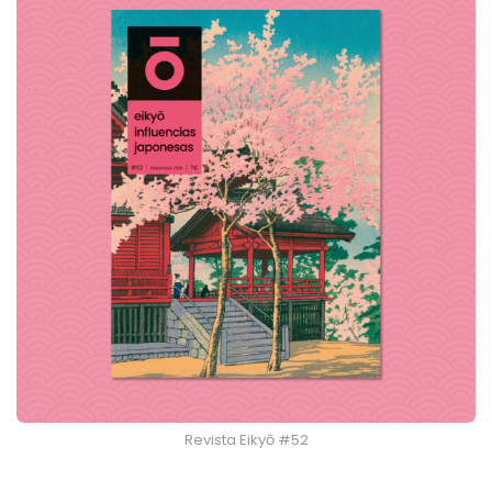
Revista Eikyō #52