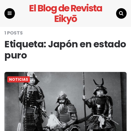
El Blog de Revista
Eikyō
Menu
Search
1 POSTS
Etiqueta:
Japón en estado
puro
NOTICIAS