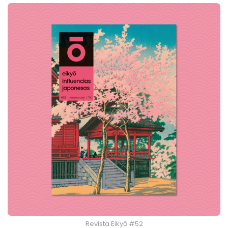
Revista Eikyō #52