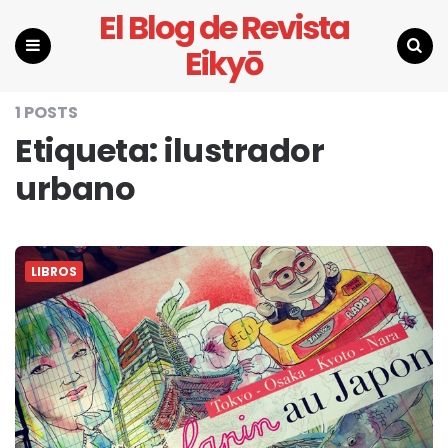
El Blog de Revista
Eikyō
Menu
Search
1 POSTS
Etiqueta:
ilustrador
urbano
LIBROS