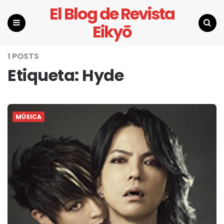
El Blog de Revista
Eikyō
Menu
Search
1 POSTS
Etiqueta:
Hyde
MÚSICA