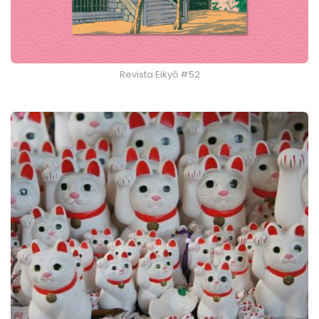
Revista Eikyō #52