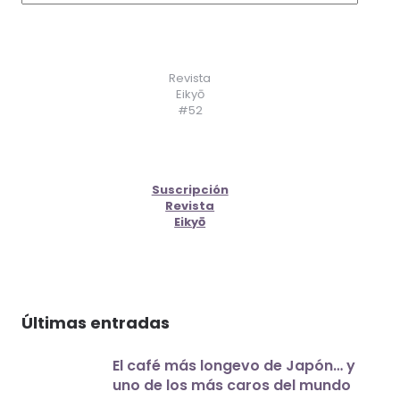
Revista
Eikyō
#52
Suscripción
Revista
Eikyō
Últimas entradas
El café más longevo de Japón… y
uno de los más caros del mundo