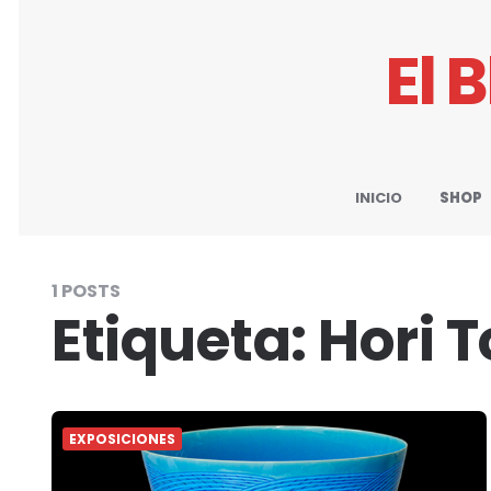
El 
INICIO
SHOP
1 POSTS
Etiqueta:
Hori T
EXPOSICIONES