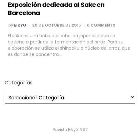
Exposición dedicada al Sake en
Barcelona
POSTED
by
EIKYO
20 DE OCTUBRE DE 2015
0 COMMENTS
BY
El sake es una bebida alcohólica japonesa que se
obtiene a partir de la fermentación del arroz. Para su
elaboración se utiliza el shinpaku o núcleo del arroz, que
es donde se concentra…
Categorías
Revista Eikyō #52