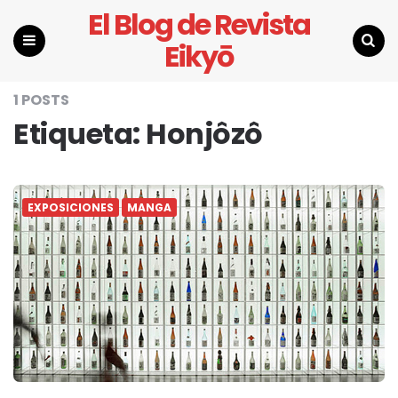
El Blog de Revista
Eikyō
Menu
Search
1 POSTS
Etiqueta:
Honjôzô
EXPOSICIONES
MANGA