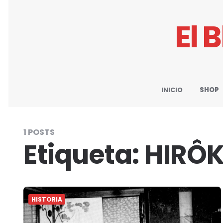
El 
INICIO
SHOP
1 POSTS
Etiqueta:
HIRÔ
HISTORIA