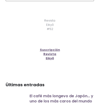
Revista
Eikyō
#52
Suscripción
Revista
Eikyō
Últimas entradas
El café más longevo de Japón… y
uno de los más caros del mundo