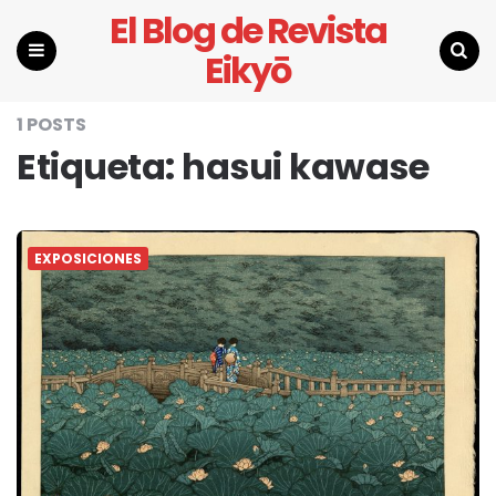
El Blog de Revista
Eikyō
Menu
Search
1 POSTS
Etiqueta:
hasui kawase
EXPOSICIONES