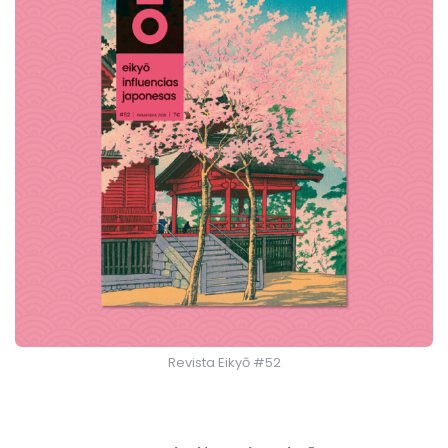
Revista Eikyō #52