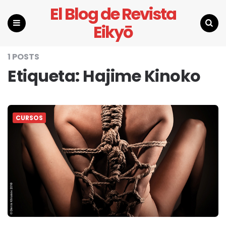
El Blog de Revista
Eikyō
Menu
Search
1 POSTS
Etiqueta:
Hajime Kinoko
CURSOS