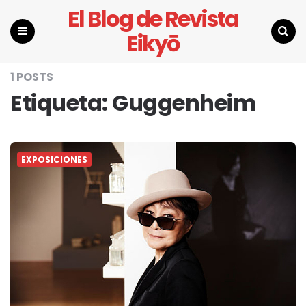
El Blog de Revista
Eikyō
Menu
Search
1 POSTS
Etiqueta:
Guggenheim
EXPOSICIONES