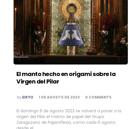
El manto hecho en origami sobre la
Virgen del Pilar
POSTED
by
EIKYO
1 DE AGOSTO DE 2023
0 COMMENTS
BY
El domingo 6 de agosto 2023 se volverá a poner a la
virgen del Pilar el manto de papel del Grupo
Zaragozano de Papiroflexia, como cada 6 agosto
desde el…