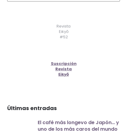
Revista
Eikyō
#52
Suscripción
Revista
Eikyō
Últimas entradas
El café más longevo de Japón… y
uno de los más caros del mundo