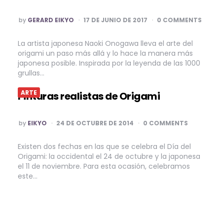
POSTED
by
GERARD EIKYO
17 DE JUNIO DE 2017
0 COMMENTS
BY
La artista japonesa Naoki Onogawa lleva el arte del
origami un paso más allá y lo hace la manera más
japonesa posible. Inspirada por la leyenda de las 1000
grullas…
ARTE
Pinturas realistas de Origami
POSTED
by
EIKYO
24 DE OCTUBRE DE 2014
0 COMMENTS
BY
Existen dos fechas en las que se celebra el Día del
Origami: la occidental el 24 de octubre y la japonesa
el 11 de noviembre. Para esta ocasión, celebramos
este…