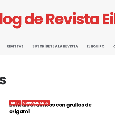
Blog de Revista E
REVISTAS
SUSCRÍBETE A LA REVISTA
EL EQUIPO
s
ARTE
CURIOSIDADES
Bonsáis artísticos con grullas de
origami