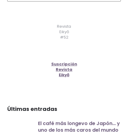
Revista
Eikyō
#52
Suscripción
Revista
Eikyō
Últimas entradas
El café más longevo de Japón… y
uno de los más caros del mundo