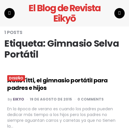
El Blog de Revista
Eikyō
Menu
Search
1 POSTS
Etiqueta:
Gimnasio Selva
Portátil
DISEÑO
AthleTitti, el gimnasio portátil para
padres e hijos
POSTED
by
EIKYO
19 DE AGOSTO DE 2015
0 COMMENTS
BY
En la época de verano es cuando los padres pueden
dedicar más tiempo a los hijos pero los padres no
siempre aguantan carros y carretas ya que no tienen
la…