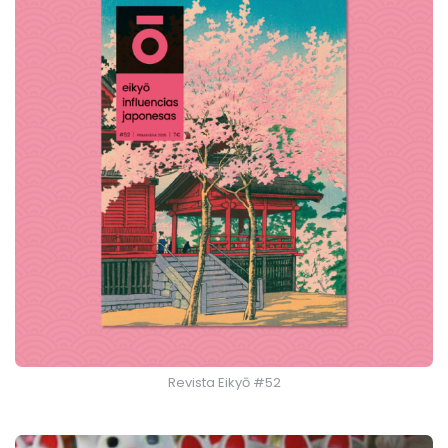
Revista Eikyō #52