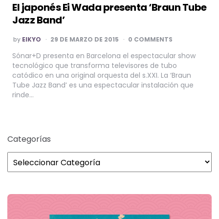
El japonés Ei Wada presenta ‘Braun Tube
Jazz Band’
POSTED
by
EIKYO
29 DE MARZO DE 2015
0 COMMENTS
BY
Sónar+D presenta en Barcelona el espectacular show
tecnológico que transforma televisores de tubo
catódico en una original orquesta del s.XXI. La ‘Braun
Tube Jazz Band’ es una espectacular instalación que
rinde…
Categorías