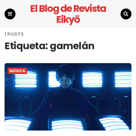
El Blog de Revista
Eikyō
Menu
Search
1 POSTS
Etiqueta:
gamelán
MÚSICA