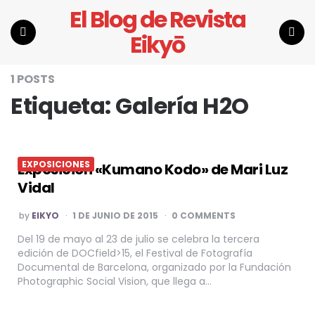
El Blog de Revista
Eikyō
Menu
Search
1 POSTS
Etiqueta:
Galería H2O
EXPOSICIONES
Exposición «Kumano Kodo» de Mari Luz
Vidal
POSTED
by
EIKYO
1 DE JUNIO DE 2015
0 COMMENTS
BY
Del 19 de mayo al 23 de julio se celebra la tercera
edición de DOCfield>15, el Festival de Fotografía
Documental de Barcelona, organizado por la Fundación
Photographic Social Vision, que llega a…