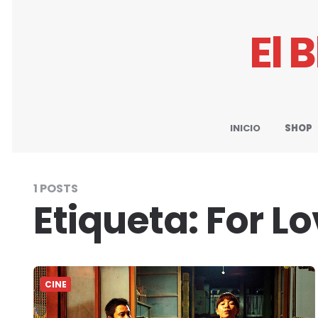
El 
INICIO
SHOP
1 POSTS
Etiqueta:
For L
CINE