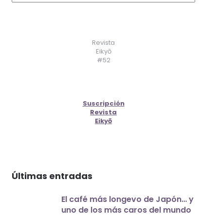
Revista
Eikyō
#52
Suscripción
Revista
Eikyō
Últimas entradas
El café más longevo de Japón… y
uno de los más caros del mundo