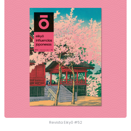
Revista Eikyō #52