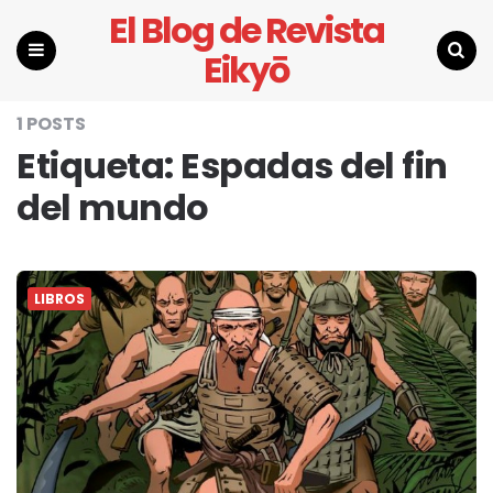
El Blog de Revista
Eikyō
Menu
Search
1 POSTS
Etiqueta:
Espadas del fin
del mundo
LIBROS