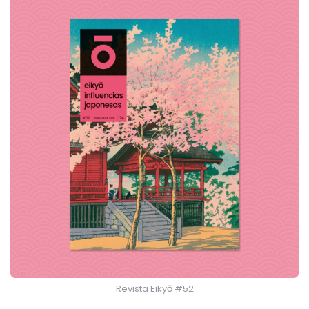
Revista Eikyō #52