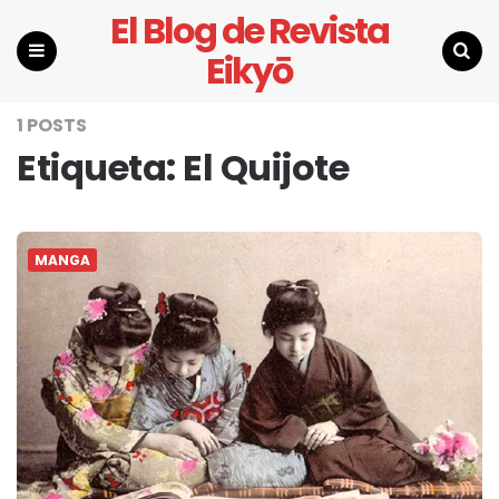
El Blog de Revista
Eikyō
Menu
Search
1 POSTS
Etiqueta:
El Quijote
MANGA