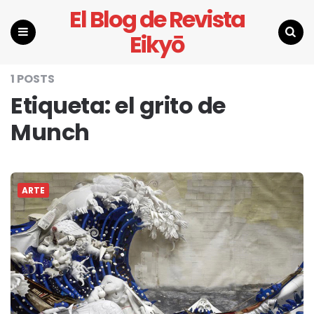
El Blog de Revista
Eikyō
Menu
Search
1 POSTS
Etiqueta:
el grito de
Munch
ARTE