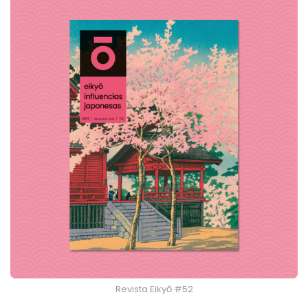
Revista Eikyō #52