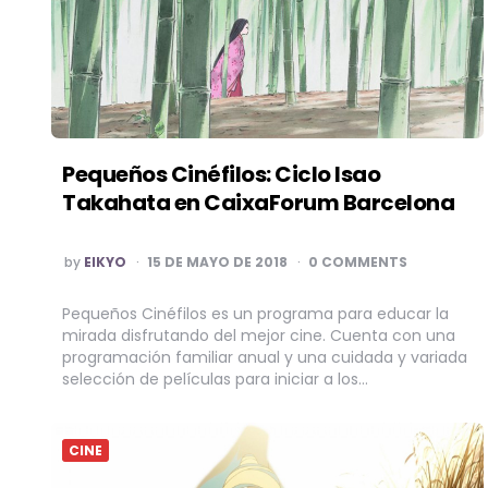
Pequeños Cinéfilos: Ciclo Isao
Takahata en CaixaForum Barcelona
POSTED
by
EIKYO
15 DE MAYO DE 2018
0 COMMENTS
BY
Pequeños Cinéfilos es un programa para educar la
mirada disfrutando del mejor cine. Cuenta con una
programación familiar anual y una cuidada y variada
selección de películas para iniciar a los…
CINE