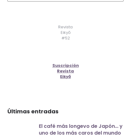
Revista
Eikyō
#52
Suscripción
Revista
Eikyō
Últimas entradas
El café más longevo de Japón… y
uno de los más caros del mundo