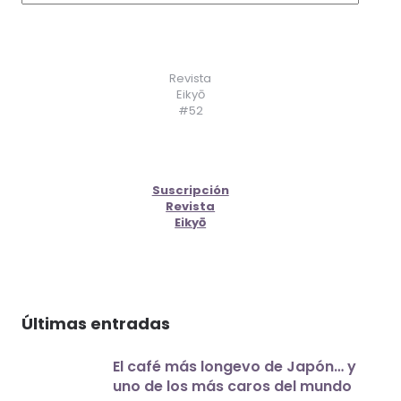
Revista
Eikyō
#52
Suscripción
Revista
Eikyō
Últimas entradas
El café más longevo de Japón… y
uno de los más caros del mundo