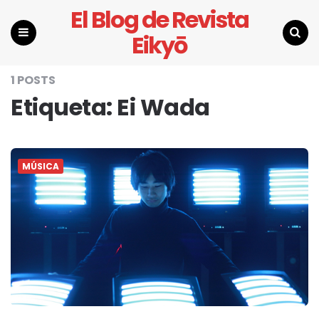
El Blog de Revista
Eikyō
Menu
Search
1 POSTS
Etiqueta:
Ei Wada
MÚSICA