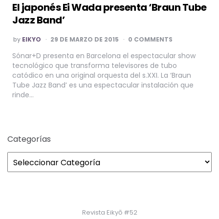
El japonés Ei Wada presenta ‘Braun Tube
Jazz Band’
POSTED
by
EIKYO
29 DE MARZO DE 2015
0 COMMENTS
BY
Sónar+D presenta en Barcelona el espectacular show
tecnológico que transforma televisores de tubo
catódico en una original orquesta del s.XXI. La ‘Braun
Tube Jazz Band’ es una espectacular instalación que
rinde…
Categorías
Revista Eikyō #52