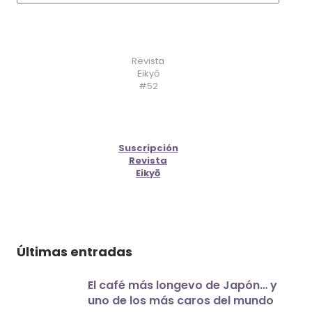
Revista
Eikyō
#52
Suscripción
Revista
Eikyō
Últimas entradas
El café más longevo de Japón… y
uno de los más caros del mundo