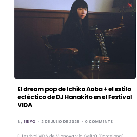
El dream pop de Ichiko Aoba + el estilo
ecléctico de DJ Hanakito en el Festival
VIDA
POSTED
by
EIKYO
2 DE JULIO DE 2025
0 COMMENTS
BY
El festival VIDA de Vilanova y la Geltrú (Barcelona)