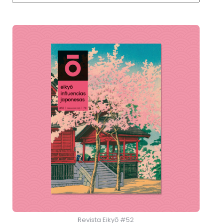
Revista Eikyō #52