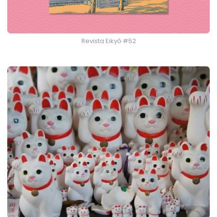
Revista Eikyō #52