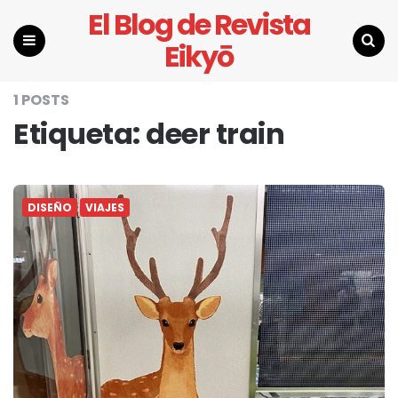
El Blog de Revista
Eikyō
Menu
Search
1 POSTS
Etiqueta:
deer train
DISEÑO
VIAJES