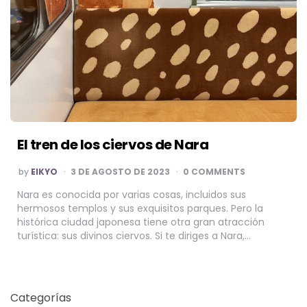
El tren de los ciervos de Nara
POSTED
by
EIKYO
3 DE AGOSTO DE 2023
0 COMMENTS
BY
Nara es conocida por varias cosas, incluidos sus
hermosos templos y sus exquisitos parques. Pero la
histórica ciudad japonesa tiene otra gran atracción
turística: sus divinos ciervos. Si te diriges a Nara,…
Categorías