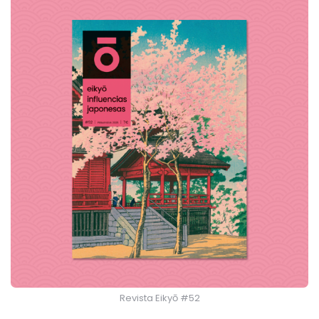
Revista Eikyō #52