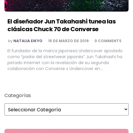
El diseñador Jun Takahashi tunea las
clásicas Chuck 70 de Converse
POSTED
by
NATALIA EIKYO
15 DE MARZO DE 2019
0 COMMENTS
BY
El fundador de la marca japonesa Undercover apodado
como “padre del streetwear japonés” Jun Takahashi ha
petado internet con la revelación de su segunda
colaboración con Converse x Undercover en…
Categorías