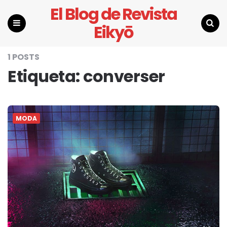
El Blog de Revista
Eikyō
Menu
Search
1 POSTS
Etiqueta:
converser
MODA